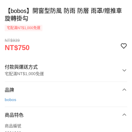
【bobos】開窗型防風 防雨 防層 雨罩/贈推車
旋轉掛勾
宅配滿NT$1,000免運
NT$939
NT$750
付款與運送方式
宅配滿NT$1,000免運
付款方式
品牌
信用卡一次付款
bobos
Apple Pay
商品特色
街口支付
商品編號
悠遊付