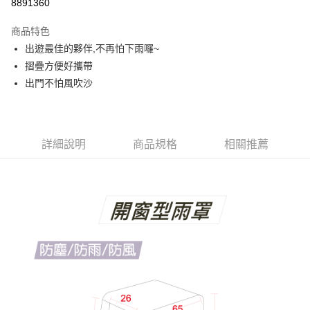
8891360
ATM付款
商品特色
運送方式
出遊最佳的夥伴,不再怕下雨囉~
摺疊方便好攜帶
基本宅配
出門不怕風吹沙
每筆NT$150，滿NT$1,000(含以上)免運費
詳細說明
商品規格
相關推薦