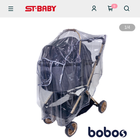
0
1
/
4