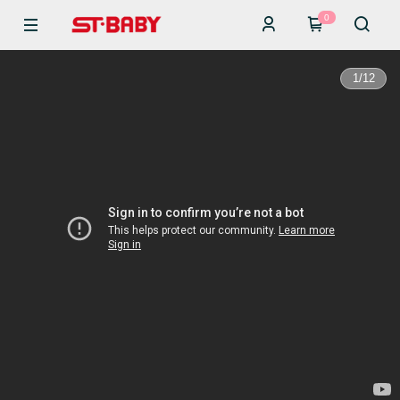
0
1
/
12