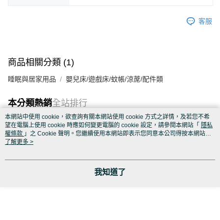
客服
商品相關分類 (1)
睡眠與居家用品
嬰兒床/遊戲床/蚊帳/涼蓆/配件類
本分類熱銷
全站排行
本網站中使用 cookie，欲查詢有關本網站使用 cookie 方式之詳情，及若您不希
望在電腦上使用 cookie 時應如何變更電腦的 cookie 設定，請參閱本網站「
隱私
權條款
」之 Cookie 聲明。您繼續使用本網站即表示您同意本公司得按本網站使
熱門標籤
用條款之 Cookie 聲明使用 cookie。
了解更多 >
我知道了