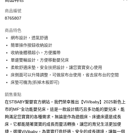
街口支付
商品編號
悠遊付
8765807
ATM付款
商品特色
運送方式
網布設計，透氣舒適
簡單操作按鈕收納設計
基本宅配
收納後體積超小，方便攜帶
每筆NT$150，滿NT$1,000(含以上)免運費
單邊雙輪設計，方便移動嬰兒床
國際配送運費
查看運費
柔軟舒適床墊，安全扶把設計，讓您寶寶安心使用
​​​​​床側面可以升降調整，可做尿布台使用，省去尿布台的空間
國家/地區配送
查看運費
床墊可機洗(拆掉木板即可)
銷售重點
在STBABY聖嬰官方網站，我們榮幸推出【ViVibaby】2025新色上
市的MF⁺全功能嬰兒床，這是一款設計精巧且多功能的嬰兒床，能
夠滿足您寶寶的各種需求。無論是作為遊戲床、床邊床還是成長
床，它都能隨著寶寶的成長而靈活轉換，讓您的育兒生活更加便
捷。選擇ViVibaby，為寶寶打造舒適、安全的成長環境，讓每一個