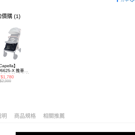
外出與安
精選質感推車
價購 (1)
apella】
U6625-X 推車專
寵物底籃/寵物外
$1,780
底籃(不含推車)
$2,000
說明
商品規格
相關推薦