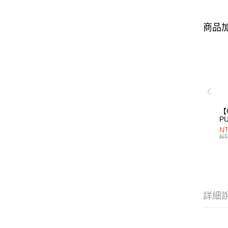
商品加
【C
P
用
NT
出
NT
詳細