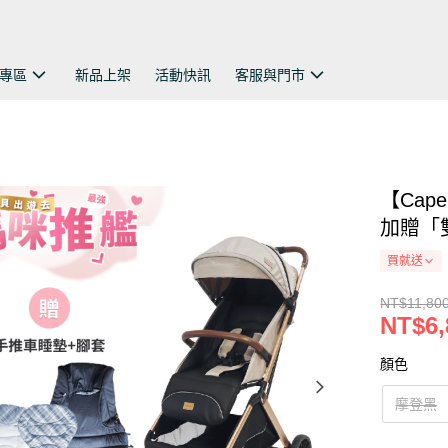
專區
新品上架
活動快訊
客服與門市
【Cap
加贈「
買就送
NT$11,80
NT$6,
顏色
摩登黑