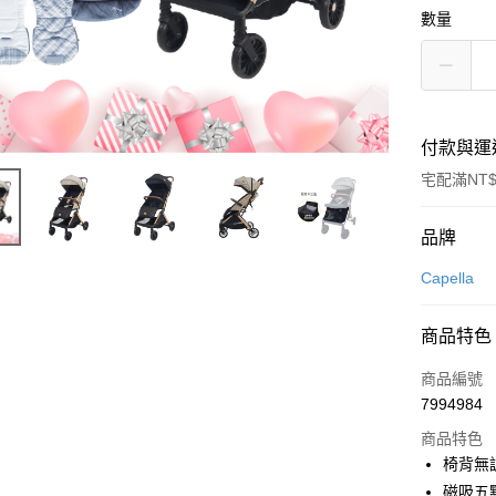
數量
付款與運
宅配滿NT$
付款方式
品牌
信用卡一
Capella
商品特色
運送方式
商品編號
基本宅配
7994984
每筆NT$1
商品特色
國際配送
椅背無
磁吸五