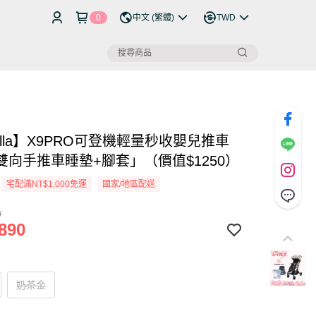
0
中文 (繁體)
TWD
ella】X9PRO可登機輕量秒收嬰兒推車
雙向手推車睡墊+腳套」（價值$1250）
宅配滿NT$1,000免運
國家/地區配送
0
890
奶茶金