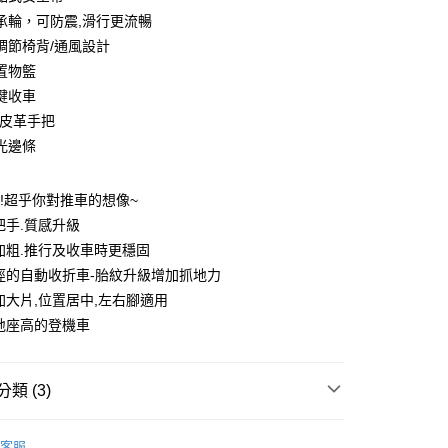
配送
查看運費
承輪，可防震,滑行更流暢
調節椅背/通風設計
置物籃
鍵收車
U皮革手把
光邊條
!!超乎你對推車的想像~
把手.質感升級
加粗.推行及收車時更穩固
徑的自動收折車-胎紋升級增加抓地力
加大片,位置居中,左右腳適用
地座高的登機車
類 (3)
 品牌館
客服