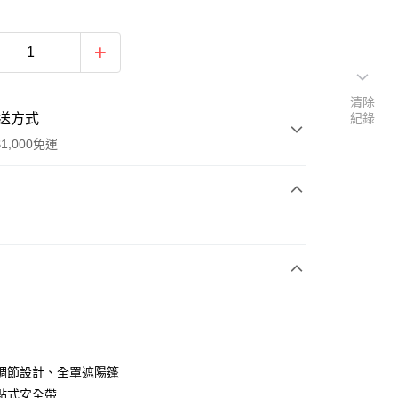
清除
送方式
紀錄
1,000免運
次付款
50，滿NT$1,000(含以上)免運費
運費
查看運費
調節設計、全罩遮陽篷
點式安全帶