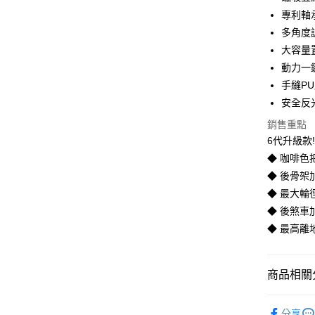
國家/地區
專利軸
多角度
大容量
動力一
手縫P
安全反
銷售重點
6代升級款
◆ 咖啡色
◆ 後骨架
◆ 最大輪
◆ 後煞車
◆ 最高離
商品相關分
Capella
分享