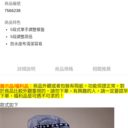
商品編號
悠遊付
7566238
ATM付款
商品特色
運送方式
5段式單手調整餐盤
5段調整高低
基本宅配
防水座布清潔容易
每筆NT$150，滿NT$1,000(含以上)免運費
詳細說明
商品規格
相關推薦
商品外觀或者包裝有瑕疵，功能保證正常，對
展示品/福利品：
於商品比較外觀重視的，請勿下單，有興趣的人，請一定要提早
下單，福利品是可遇不可求的！
款式如下