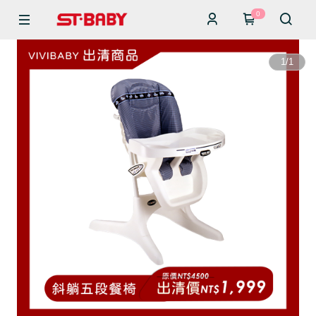
0
1
/
1