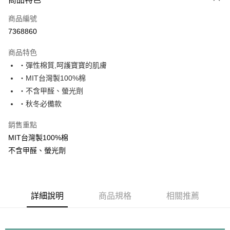
街口支付
商品編號
悠遊付
7368860
ATM付款
商品特色
運送方式
・彈性棉質,呵護寶寶的肌膚
・MIT台灣製100%棉
基本宅配
・不含甲醛、螢光劑
每筆NT$150，滿NT$1,000(含以上)免運費
・秋冬必備款
銷售重點
MIT台灣製100%棉
不含甲醛、螢光劑
詳細說明
商品規格
相關推薦