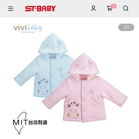
0
1
/
2