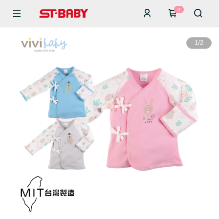
0
1
/
2