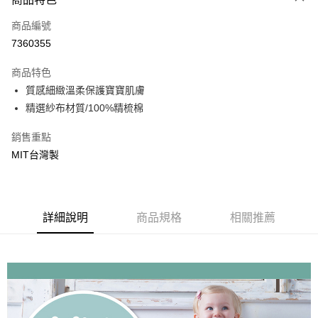
街口支付
商品編號
悠遊付
7360355
ATM付款
商品特色
運送方式
質感細緻溫柔保護寶寶肌膚
精選紗布材質/100%精梳棉
基本宅配
每筆NT$150，滿NT$1,000(含以上)免運費
銷售重點
MIT台灣製
詳細說明
商品規格
相關推薦