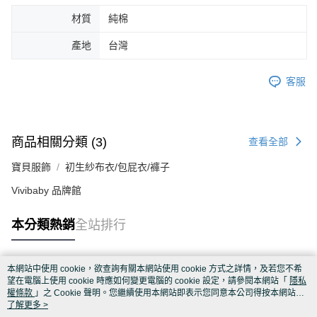
材質
純棉
產地
台灣
客服
商品相關分類 (3)
查看全部
寶貝服飾
初生紗布衣/包屁衣/褲子
Vivibaby 品牌館
本分類熱銷
全站排行
本網站中使用 cookie，欲查詢有關本網站使用 cookie 方式之詳情，及若您不希
熱門標籤
望在電腦上使用 cookie 時應如何變更電腦的 cookie 設定，請參閱本網站「
隱私
權條款
」之 Cookie 聲明。您繼續使用本網站即表示您同意本公司得按本網站使
用條款之 Cookie 聲明使用 cookie。
了解更多 >