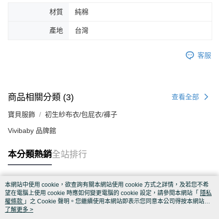
材質
純棉
產地
台灣
客服
商品相關分類 (3)
查看全部
寶貝服飾
初生紗布衣/包屁衣/褲子
Vivibaby 品牌館
本分類熱銷
全站排行
本網站中使用 cookie，欲查詢有關本網站使用 cookie 方式之詳情，及若您不希
熱門標籤
望在電腦上使用 cookie 時應如何變更電腦的 cookie 設定，請參閱本網站「
隱私
權條款
」之 Cookie 聲明。您繼續使用本網站即表示您同意本公司得按本網站使
用條款之 Cookie 聲明使用 cookie。
了解更多 >