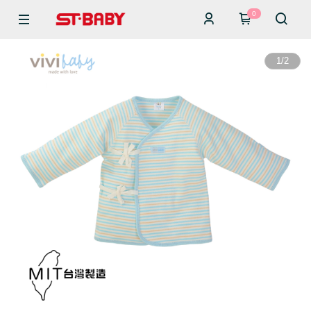
0
1
/
2