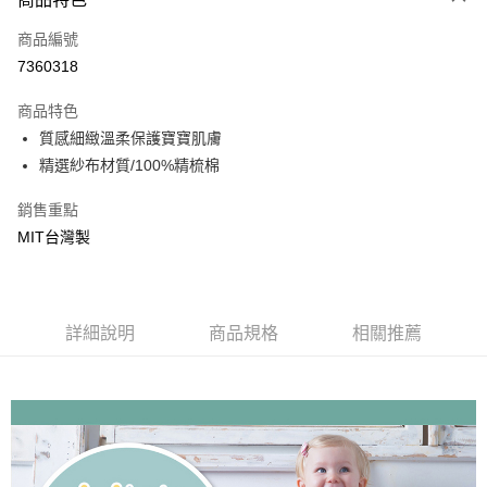
街口支付
商品編號
悠遊付
7360318
ATM付款
商品特色
運送方式
質感細緻溫柔保護寶寶肌膚
精選紗布材質/100%精梳棉
基本宅配
每筆NT$150，滿NT$1,000(含以上)免運費
銷售重點
MIT台灣製
詳細說明
商品規格
相關推薦