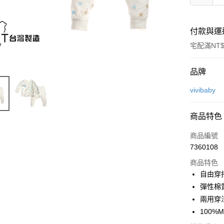
付款與運
宅配滿NT$
付款方式
品牌
信用卡一
vivibaby
Apple Pay
商品特色
街口支付
商品編號
悠遊付
7360108
商品特色
ATM付款
自由穿
彈性棉
運送方式
兩用穿
100%
基本宅配