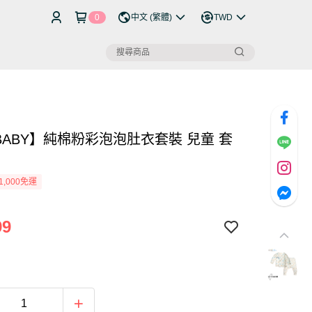
0
中文 (繁體)
TWD
IBABY】純棉粉彩泡泡肚衣套裝 兒童 套
1,000免運
99