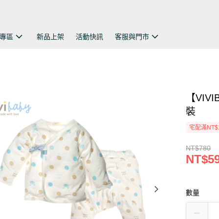
專區
新品上架
活動快訊
客服與門市
【VIV
裝
宅配滿NT$
NT$780
NT$5
數量