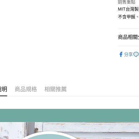
銷售重點
每筆NT$1
MIT台灣製
不含甲醛
商品相關分
寶貝服飾
分享
Vivibaby
寶貝服飾
說明
商品規格
相關推薦