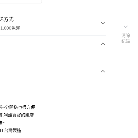
送方式
1,000免運
清除
紀錄
次付款
搭~分開搭也很方便
質,呵護寶寶的肌膚
法~
MIT台灣製造