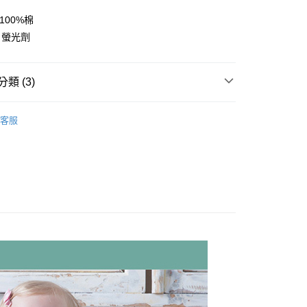
50，滿NT$1,000(含以上)免運費
100%棉
、螢光劑
類 (3)
家居套裝/外套/風衣/背心
客服
 品牌館
秋冬服飾