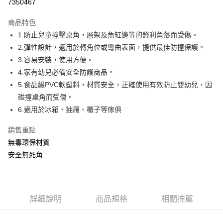
7350467
ATM付款
商品特色
運送方式
1.防止兒童撞擊桌角，層架及魚缸邊等的鋒利角落而受傷。
2.彈性設計，適用於轉角位或彎曲表面，提供最佳防撞保護。
基本宅配
3.容易安裝，使用方便。
每筆NT$150，滿NT$1,000(含以上)免運費
4.家有幼兒必備安全防護商品。
5.食品級PVC軟塑料，材質安全，正確使用有效防止嬰幼兒，因
碰撞桌角而受傷。
6.適用於冰箱、抽屜、櫃子等傢俱
銷售重點
無毒環保材質
安全無死角
詳細說明
商品規格
相關推薦