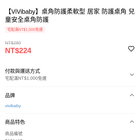
【ViVibaby】桌角防護柔軟型 居家 防護桌角 兒
童安全桌角防護
宅配滿NT$1,000免運
NT$280
NT$224
付款與運送方式
宅配滿NT$1,000免運
付款方式
品牌
信用卡一次付款
vivibaby
Apple Pay
商品特色
街口支付
商品編號
悠遊付