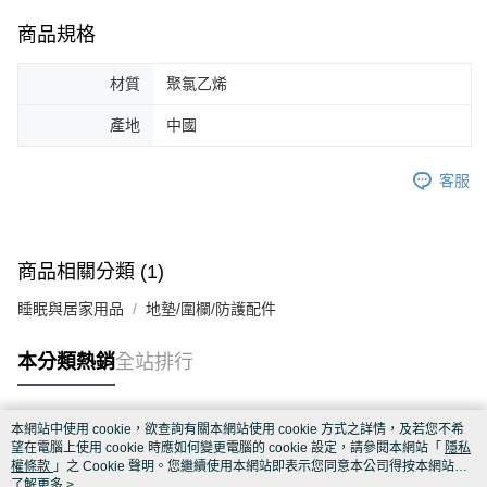
商品規格
材質
聚氯乙烯
產地
中國
客服
商品相關分類 (1)
睡眠與居家用品
地墊/圍欄/防護配件
本分類熱銷
全站排行
本網站中使用 cookie，欲查詢有關本網站使用 cookie 方式之詳情，及若您不希
熱門標籤
望在電腦上使用 cookie 時應如何變更電腦的 cookie 設定，請參閱本網站「
隱私
權條款
」之 Cookie 聲明。您繼續使用本網站即表示您同意本公司得按本網站使
用條款之 Cookie 聲明使用 cookie。
了解更多 >