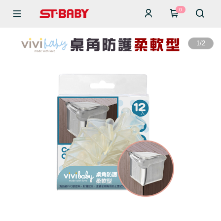
0
1
/
2