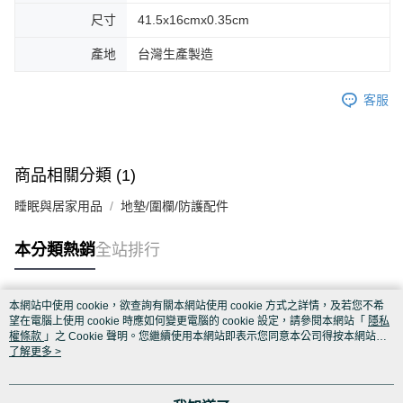
尺寸
41.5x16cmx0.35cm
產地
台灣生產製造
客服
商品相關分類 (1)
睡眠與居家用品
地墊/圍欄/防護配件
本分類熱銷
全站排行
本網站中使用 cookie，欲查詢有關本網站使用 cookie 方式之詳情，及若您不希
熱門標籤
望在電腦上使用 cookie 時應如何變更電腦的 cookie 設定，請參閱本網站「
隱私
權條款
」之 Cookie 聲明。您繼續使用本網站即表示您同意本公司得按本網站使
用條款之 Cookie 聲明使用 cookie。
了解更多 >