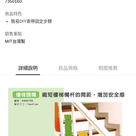
7350160
ATM付款
商品特色
運送方式
簡易DIY束帶固定步驟
基本宅配
銷售重點
每筆NT$150，滿NT$1,000(含以上)免運費
MIT台灣製
詳細說明
商品規格
相關推薦