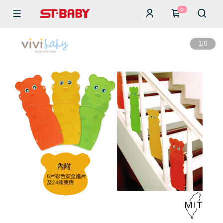
0
1
/
6