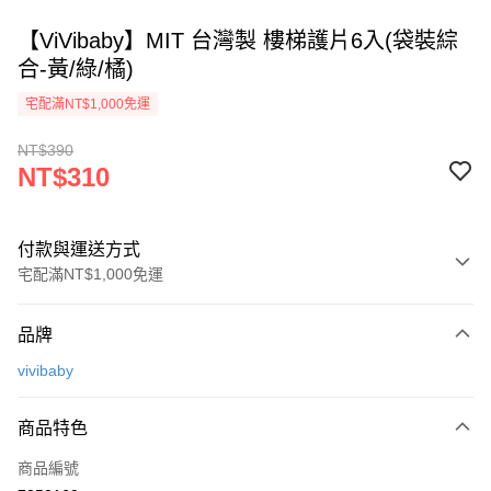
【ViVibaby】MIT 台灣製 樓梯護片6入(袋裝綜
合-黃/綠/橘)
宅配滿NT$1,000免運
NT$390
NT$310
付款與運送方式
宅配滿NT$1,000免運
付款方式
品牌
信用卡一次付款
vivibaby
Apple Pay
商品特色
街口支付
商品編號
悠遊付