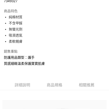
7349327
ATM付款
商品特色
運送方式
純棉材質
不含甲醛
基本宅配
無螢光劑
每筆NT$150，滿NT$1,000(含以上)免運費
吸濕透氣
柔軟親膚
銷售重點
防護用品類型：護手
質感細緻溫柔保護寶寶肌膚
詳細說明
商品規格
相關推薦