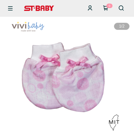
0
1
/
2