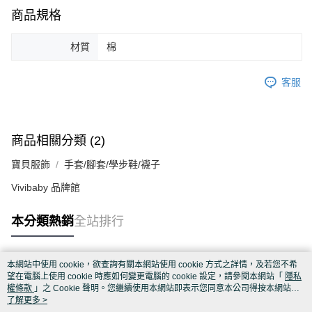
商品規格
材質
棉
客服
商品相關分類 (2)
寶貝服飾
手套/腳套/學步鞋/襪子
Vivibaby 品牌館
本分類熱銷
全站排行
本網站中使用 cookie，欲查詢有關本網站使用 cookie 方式之詳情，及若您不希
熱門標籤
望在電腦上使用 cookie 時應如何變更電腦的 cookie 設定，請參閱本網站「
隱私
權條款
」之 Cookie 聲明。您繼續使用本網站即表示您同意本公司得按本網站使
用條款之 Cookie 聲明使用 cookie。
了解更多 >