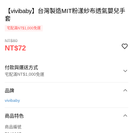
【vivibaby】台灣製造MIT粉漾紗布透氣嬰兒手
套
宅配滿NT$1,000免運
NT$80
NT$72
付款與運送方式
宅配滿NT$1,000免運
付款方式
品牌
信用卡一次付款
vivibaby
Apple Pay
商品特色
街口支付
商品編號
悠遊付