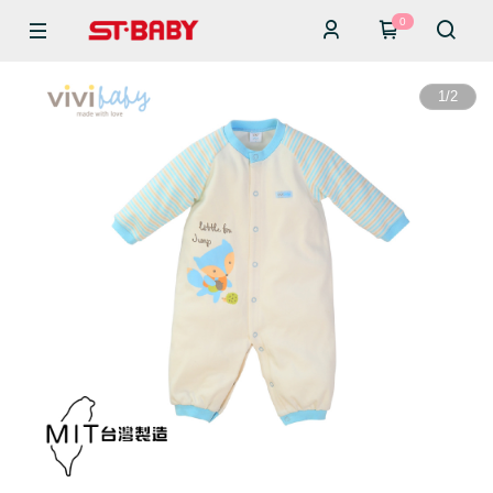
0
1
/
2