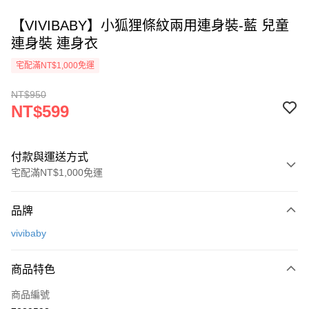
【VIVIBABY】小狐狸條紋兩用連身裝-藍 兒童
連身裝 連身衣
宅配滿NT$1,000免運
NT$950
NT$599
付款與運送方式
宅配滿NT$1,000免運
付款方式
品牌
信用卡一次付款
vivibaby
Apple Pay
商品特色
街口支付
商品編號
悠遊付