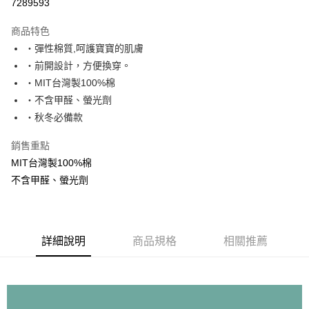
7289593
ATM付款
商品特色
運送方式
・彈性棉質,呵護寶寶的肌膚
・前開設計，方便換穿。
基本宅配
・MIT台灣製100%棉
每筆NT$150，滿NT$1,000(含以上)免運費
・不含甲醛、螢光劑
・秋冬必備款
銷售重點
MIT台灣製100%棉
不含甲醛、螢光劑
詳細說明
商品規格
相關推薦