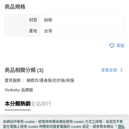
商品規格
材質
純棉
產地
台灣
客服
商品相關分類 (3)
查看全部
寶貝服飾
蝴蝶衣/連身裝/妙妙裝/和服
Vivibaby 品牌館
本分類熱銷
全站排行
本網站中使用 cookie，欲查詢有關本網站使用 cookie 方式之詳情，及若您不希
熱門標籤
望在電腦上使用 cookie 時應如何變更電腦的 cookie 設定，請參閱本網站「
隱私