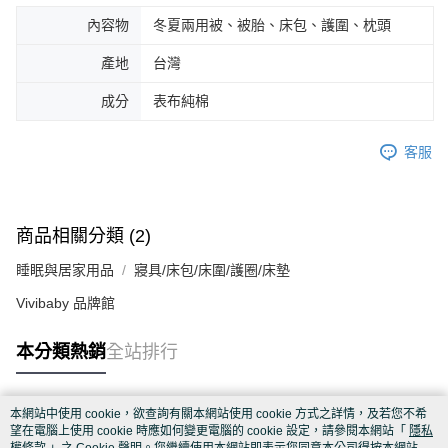
內容物
冬夏兩用被、被胎、床包、護圍、枕頭
產地
台灣
成分
表布純棉
客服
商品相關分類 (2)
睡眠與居家用品
寢具/床包/床圍/護圈/床墊
Vivibaby 品牌館
本分類熱銷
全站排行
本網站中使用 cookie，欲查詢有關本網站使用 cookie 方式之詳情，及若您不希
熱門標籤
望在電腦上使用 cookie 時應如何變更電腦的 cookie 設定，請參閱本網站「
隱私