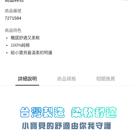
街口支付
商品編號
悠遊付
7271584
ATM付款
商品特色
運送方式
觸感舒適又柔軟
100%純棉
基本宅配
給小寶貝最溫柔的呵護
每筆NT$150，滿NT$1,000(含以上)免運費
詳細說明
商品規格
相關推薦