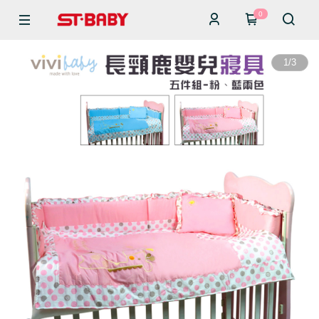
0
1
/
3