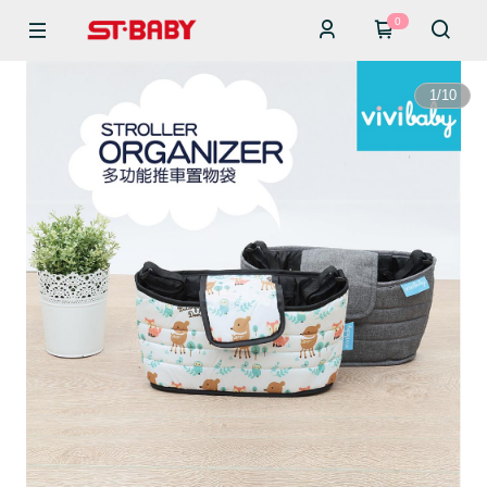
0
1
/
10