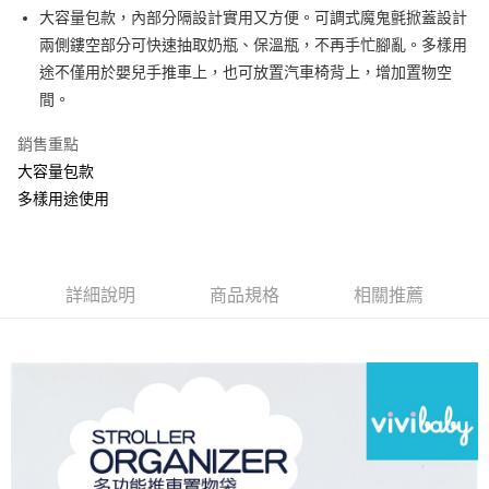
悠遊付
大容量包款，內部分隔設計實用又方便。可調式魔鬼氈掀蓋設計
兩側鏤空部分可快速抽取奶瓶、保溫瓶，不再手忙腳亂。多樣用
ATM付款
途不僅用於嬰兒手推車上，也可放置汽車椅背上，增加置物空
間。
運送方式
基本宅配
銷售重點
每筆NT$150，滿NT$1,000(含以上)免運費
大容量包款
多樣用途使用
國際配送運費
查看運費
國家/地區配送
查看運費
詳細說明
商品規格
相關推薦