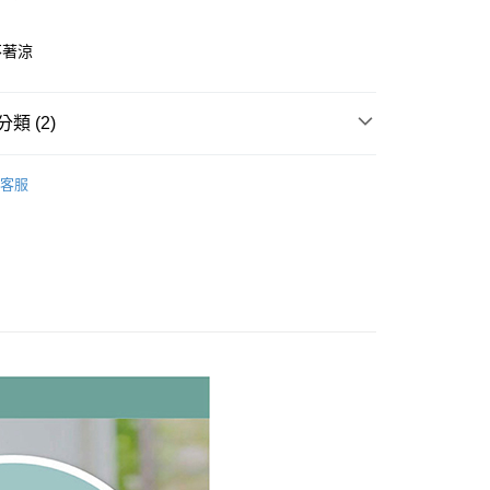
不著涼
50，滿NT$1,000(含以上)免運費
運費
查看運費
類 (2)
配送
查看運費
包巾/肚圍
客服
 品牌館