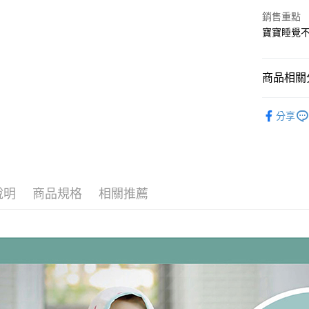
基本宅配
銷售重點
寶寶睡覺
每筆NT$1
國際配送
商品相關分
國家/地區
寶貝服飾
分享
Vivibaby
說明
商品規格
相關推薦