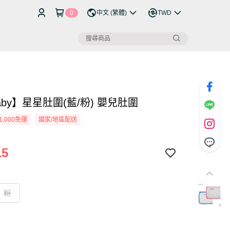
0
中文 (繁體)
TWD
ibaby】星星肚圍(藍/粉) 嬰兒肚圍
1,000免運
國家/地區配送
15
粉