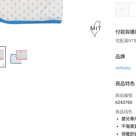
付款與運
宅配滿NT$
付款方式
品牌
信用卡一
vivibaby
Apple Pay
商品特色
街口支付
商品編號
悠遊付
6243760
商品特色
ATM付款
嬰兒專
不傷寶
運送方式
保暖舒