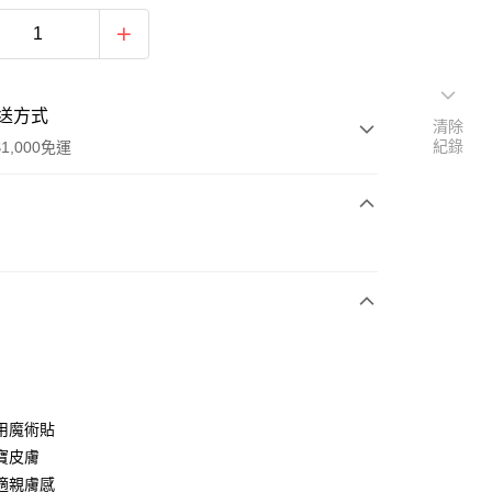
送方式
清除
紀錄
1,000免運
次付款
用魔術貼
寶皮膚
適親膚感