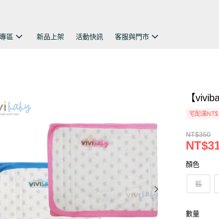
專區
新品上架
活動快訊
客服與門市
【viv
宅配滿NT$
NT$350
NT$3
顏色
藍
數量