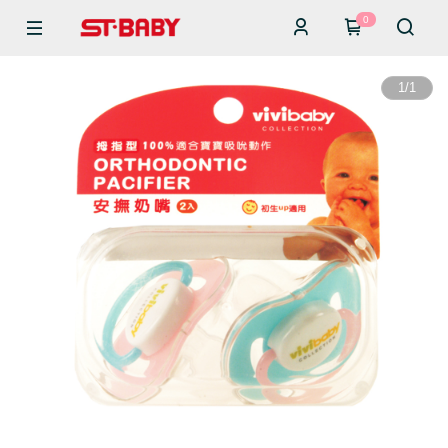
0
1
/
1