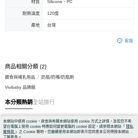
材質
Silicone、PC
耐熱溫度
120度
產地
台灣
客服
商品相關分類 (2)
餵食與哺乳用品
奶瓶/奶嘴/奶瓶刷
Vivibaby 品牌館
本分類熱銷
全站排行
本網站中使用 cookie，欲查詢有關本網站使用 cookie 方式之詳情，及若您不希
熱門標籤
望在電腦上使用 cookie 時應如何變更電腦的 cookie 設定，請參閱本網站「
隱私
權條款
」之 Cookie 聲明。您繼續使用本網站即表示您同意本公司得按本網站使
用條款之 Cookie 聲明使用 cookie。
了解更多 >