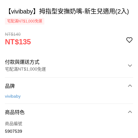
【vivibaby】拇指型安撫奶嘴-新生兒適用(2入)
宅配滿NT$1,000免運
NT$140
NT$135
付款與運送方式
宅配滿NT$1,000免運
付款方式
品牌
信用卡一次付款
vivibaby
Apple Pay
商品特色
街口支付
商品編號
悠遊付
5907539
ATM付款