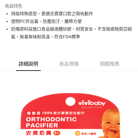
商品特色
運送方式
拇指特殊造型，更適合寶寶口腔之吸吮動作
透明PC外出蓋，防塵拒汙，攜帶方便
基本宅配
奶嘴原料採進口食品級液體矽膠，材質安全，不含致癌物質亞硝
每筆NT$150，滿NT$1,000(含以上)免運費
氨，無毒無味耐高溫，符合FDA標準
詳細說明
商品規格
相關推薦