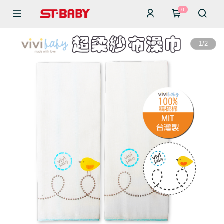
0
1
/
2