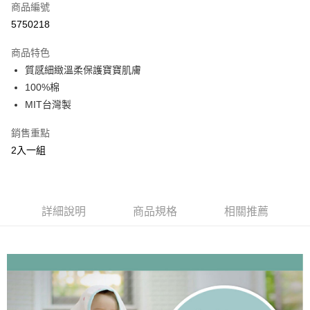
商品編號
悠遊付
5750218
ATM付款
商品特色
運送方式
質感細緻溫柔保護寶寶肌膚
100%棉
基本宅配
MIT台灣製
每筆NT$150，滿NT$1,000(含以上)免運費
銷售重點
2入一組
詳細說明
商品規格
相關推薦