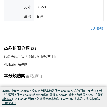
尺寸
30x50cm
產地
台灣
客服
商品相關分類 (2)
清潔洗沐用品
浴巾/澡巾/紗布手帕
Vivibaby 品牌館
本分類熱銷
全站排行
本網站中使用 cookie，欲查詢有關本網站使用 cookie 方式之詳情，及若您不希
熱門標籤
望在電腦上使用 cookie 時應如何變更電腦的 cookie 設定，請參閱本網站「
隱私
權條款
」之 Cookie 聲明。您繼續使用本網站即表示您同意本公司得按本網站使
用條款之 Cookie 聲明使用 cookie。
了解更多 >