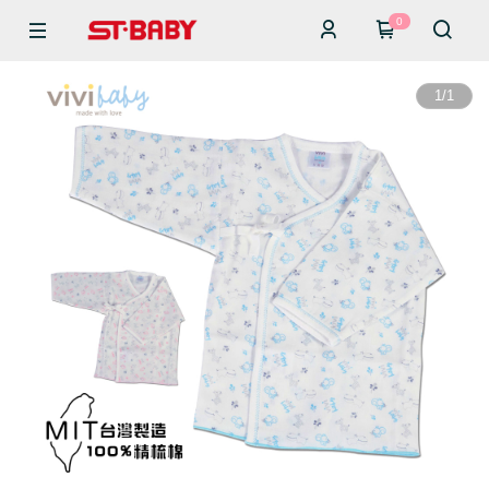
0
1
/
1