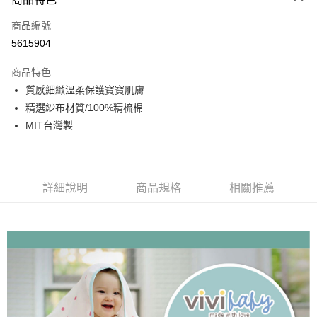
街口支付
商品編號
悠遊付
5615904
ATM付款
商品特色
運送方式
質感細緻溫柔保護寶寶肌膚
精選紗布材質/100%精梳棉
基本宅配
MIT台灣製
每筆NT$150，滿NT$1,000(含以上)免運費
詳細說明
商品規格
相關推薦