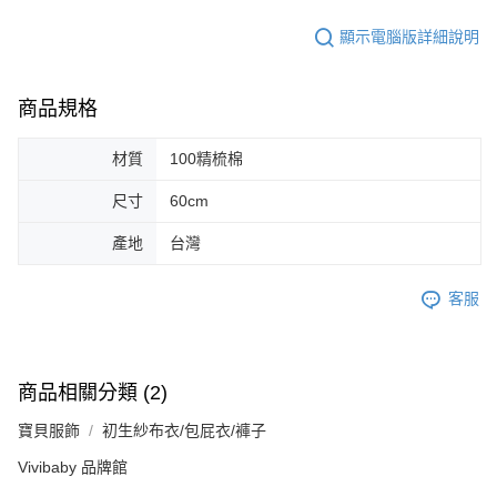
顯示電腦版詳細說明
商品規格
材質
100精梳棉
尺寸
60cm
產地
台灣
客服
商品相關分類 (2)
寶貝服飾
初生紗布衣/包屁衣/褲子
Vivibaby 品牌館