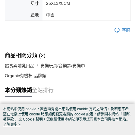
尺寸
25X13X8CM
產地
中國
客服
商品相關分類 (2)
餵食與哺乳用品
安撫玩具/音樂鈴/安撫巾
Organic有機棉 品牌館
本分類熱銷
全站排行
本網站中使用 cookie，欲查詢有關本網站使用 cookie 方式之詳情，及若您不希
熱門標籤
望在電腦上使用 cookie 時應如何變更電腦的 cookie 設定，請參閱本網站「
隱私
權條款
」之 Cookie 聲明。您繼續使用本網站即表示您同意本公司得按本網站使
用條款之 Cookie 聲明使用 cookie。
了解更多 >