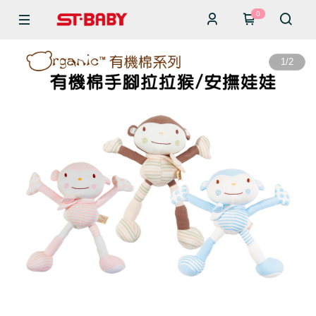
0
1
/
2