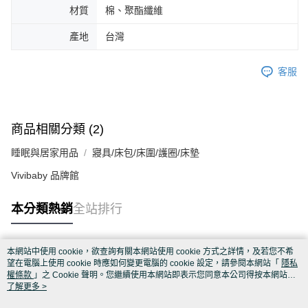
材質
棉、聚酯纖維
產地
台灣
客服
商品相關分類 (2)
睡眠與居家用品
寢具/床包/床圍/護圈/床墊
Vivibaby 品牌館
本分類熱銷
全站排行
本網站中使用 cookie，欲查詢有關本網站使用 cookie 方式之詳情，及若您不希
熱門標籤
望在電腦上使用 cookie 時應如何變更電腦的 cookie 設定，請參閱本網站「
隱私
權條款
」之 Cookie 聲明。您繼續使用本網站即表示您同意本公司得按本網站使
用條款之 Cookie 聲明使用 cookie。
了解更多 >