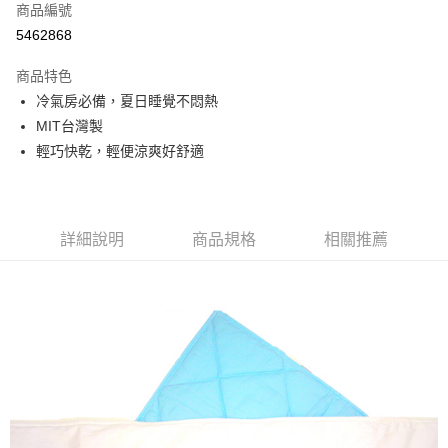
商品編號
悠遊付
5462868
ATM付款
商品特色
運送方式
冷氣房必備，夏日睡覺不悶熱
MIT台灣製
基本宅配
輕巧快乾，輕便涼爽好舒適
每筆NT$150，滿NT$1,000(含以上)免運費
詳細說明
商品規格
相關推薦