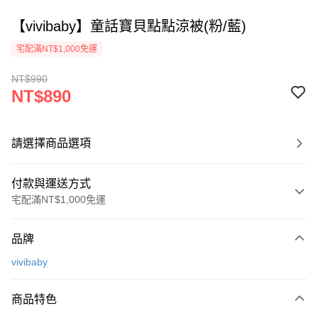
【vivibaby】童話寶貝點點涼被(粉/藍)
宅配滿NT$1,000免運
NT$990
NT$890
請選擇商品選項
付款與運送方式
宅配滿NT$1,000免運
付款方式
品牌
信用卡一次付款
vivibaby
Apple Pay
商品特色
街口支付