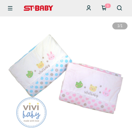
0
1
/
1