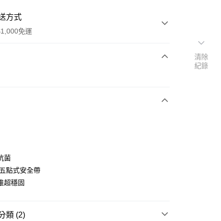
送方式
1,000免運
清除
紀錄
次付款
抗菌
!五點式安全帶
推超穩固
50，滿NT$1,000(含以上)免運費
類 (2)