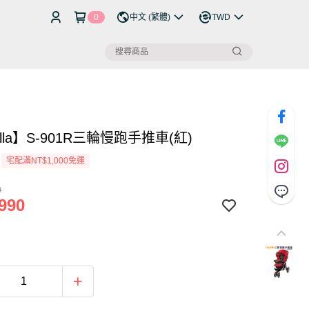
0
中文 (繁體)
TWD
ella】S-901R三輪慢跑手推車(紅)
宅配滿NT$1,000免運
0
990