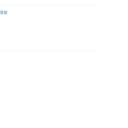
全用品
手推車
客服
 品牌館