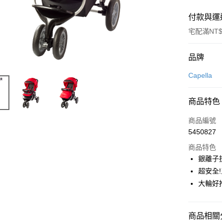
付款與運
宅配滿NT$
付款方式
品牌
信用卡一
Capella
Apple Pay
商品特色
街口支付
商品編號
悠遊付
5450827
商品特色
ATM付款
銀離子
超安全
運送方式
大輪好
基本宅配
每筆NT$1
商品相關分