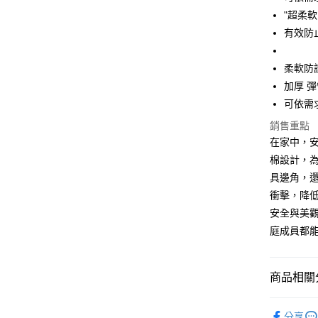
運送方式
"超柔
有效防
基本宅配
每筆NT$1
柔軟防
加厚 
可依需
銷售重點
在家中，安
棉設計，
具邊角，
衝擊，降
安全與美
庭成員都
商品相關分
睡眠與居
分享