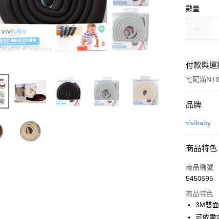
數量
付款與運
宅配滿NT$
付款方式
品牌
信用卡一
vivibaby
Apple Pay
商品特色
街口支付
商品編號
悠遊付
5450595
商品特色
ATM付款
3M雙
可依需