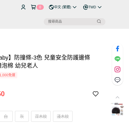
0
中文 (繁體)
TWD
ibaby】防撞條-3色 兒童安全防護邊條
撞泡棉 幼兒老人
1,000免運
50
白
灰
深木紋
淺木紋