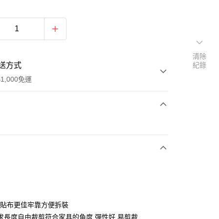
清除
送方式
紀錄
1,000免運
次付款
面貼布更佳牢靠方便拆裝
求長度自由裁剪符合家具的角度 彈性好 易剪裁