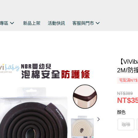
專區
新品上架
活動快訊
客服與門市
【ViV
2M/防
宅配滿NT$
NT$389
NT$3
顏色
咖啡