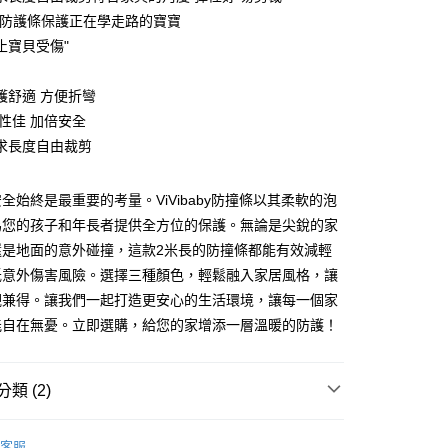
軟防護條保護正在學走路的寶寶
止寶貝受傷"
50，滿NT$1,000(含以上)免運費
護舒適 方便折彎
彈性佳 加倍安全
求長度自由裁剪
全始終是最重要的考量。ViVibaby防撞條以其柔軟的泡
為您的孩子和年長者提供全方位的保護。無論是尖銳的家
還是地面的意外碰撞，這款2米長的防撞條都能有效減輕
低意外傷害風險。選擇三種顏色，輕鬆融入家居風格，讓
觀兼得。讓我們一起打造更安心的生活環境，讓每一個家
能自在無憂。立即選購，給您的家增添一層溫暖的防護！
類 (2)
家用品
地墊/圍欄/防護配件
客服