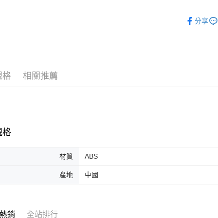
睡眠與居
分享
Vivibaby
規格
相關推薦
規格
材質
ABS
產地
中國
熱銷
全站排行