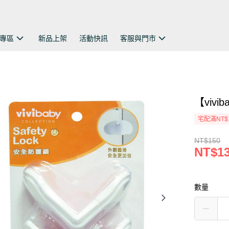
專區
新品上架
活動快訊
客服與門市
【viv
宅配滿NT$
NT$150
NT$1
數量