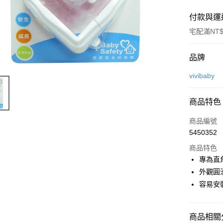
付款與運
宅配滿NT$
付款方式
品牌
信用卡一
vivibaby
Apple Pay
商品特色
街口支付
商品編號
悠遊付
5450352
商品特色
ATM付款
專為直
外觀圓
運送方式
容易安
基本宅配
每筆NT$1
商品相關分