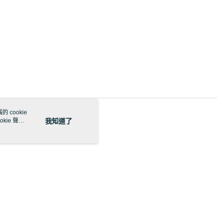
 cookie
kie 聲明
我知道了
本站最佳瀏覽環境請使用 Google Chrome、Firefox 或 Edge 以上版本