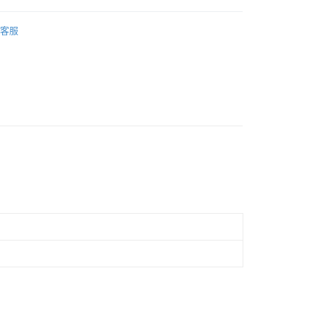
家用品
地墊/圍欄/防護配件
客服
 品牌館