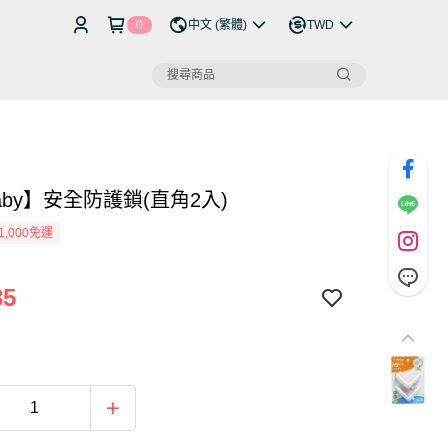
0
中文 (繁體)
TWD
ibaby】安全防護鎖(直角2入)
1,000免運
35