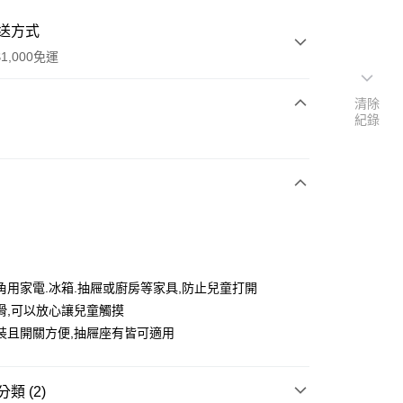
送方式
1,000免運
清除
紀錄
次付款
角用家電.冰箱.抽屜或廚房等家具,防止兒童打開
滑,可以放心讓兒童觸摸
裝且開關方便,抽屜座有皆可適用
50，滿NT$1,000(含以上)免運費
類 (2)