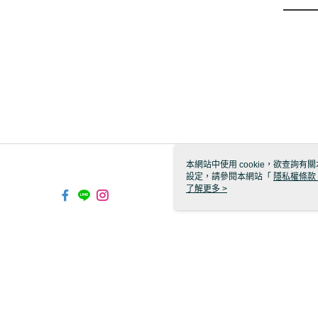
本網站中使用 cookie，欲查詢有關
設定，請參閱本網站「
隱私權條款
使用 cookie。
了解更多 >
TW-MWG1-66-60 Web2.0 Defau
© 2026 by 聖嬰企業有限公司