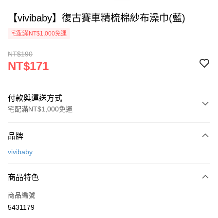
【vivibaby】復古賽車精梳棉紗布澡巾(藍)
宅配滿NT$1,000免運
NT$190
NT$171
付款與運送方式
宅配滿NT$1,000免運
付款方式
品牌
信用卡一次付款
vivibaby
Apple Pay
商品特色
街口支付
商品編號
悠遊付
5431179
ATM付款