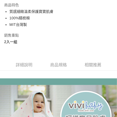
商品特色
運送方式
質感細緻溫柔保護寶寶肌膚
100%精梳棉
基本宅配
MIT台灣製
每筆NT$150，滿NT$1,000(含以上)免運費
銷售重點
2入一組
詳細說明
商品規格
相關推薦