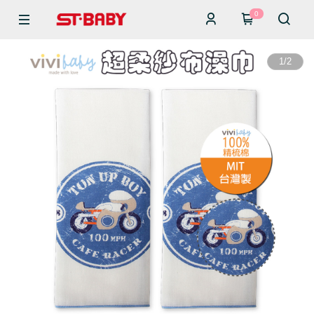
0
1
/
2