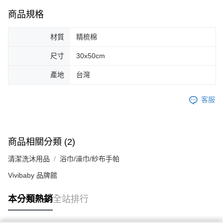
商品規格
材質
精梳棉
尺寸
30x50cm
產地
台灣
客服
商品相關分類 (2)
清潔洗沐用品
浴巾/澡巾/紗布手帕
Vivibaby 品牌館
本分類熱銷
全站排行