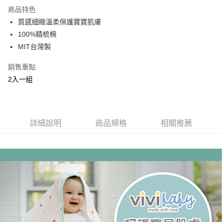
商品特色
運送方式
質感細緻溫柔保護寶寶肌膚
100%精梳棉
基本宅配
MIT台灣製
每筆NT$150，滿NT$1,000(含以上)免運費
銷售重點
2入一組
詳細說明
商品規格
相關推薦