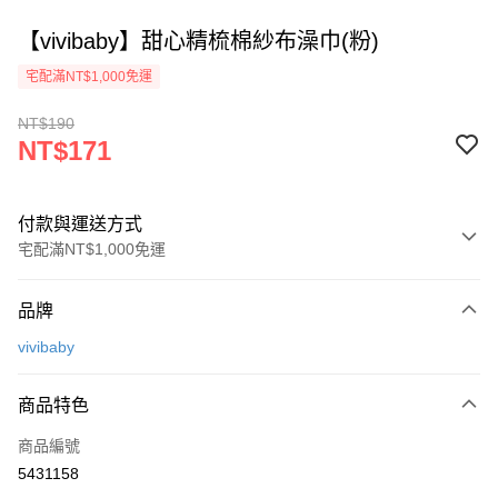
【vivibaby】甜心精梳棉紗布澡巾(粉)
宅配滿NT$1,000免運
NT$190
NT$171
付款與運送方式
宅配滿NT$1,000免運
付款方式
品牌
信用卡一次付款
vivibaby
Apple Pay
商品特色
街口支付
商品編號
悠遊付
5431158
ATM付款