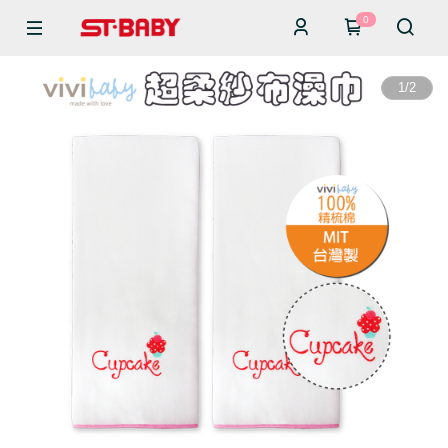
0
1
/
2