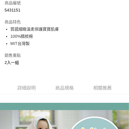
商品編號
悠遊付
5431151
ATM付款
商品特色
運送方式
質感細緻溫柔保護寶寶肌膚
100%精梳棉
基本宅配
MIT台灣製
每筆NT$150，滿NT$1,000(含以上)免運費
銷售重點
2入一組
詳細說明
商品規格
相關推薦