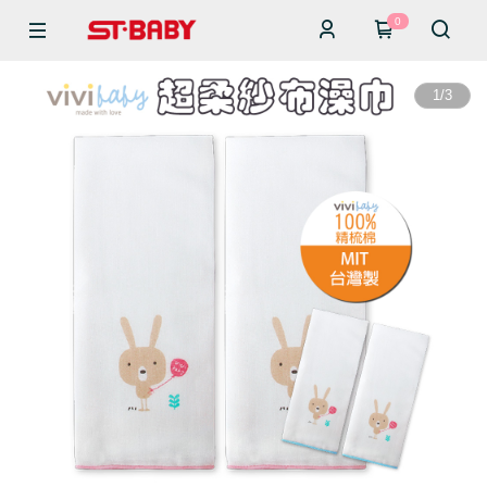
0
1
/
3