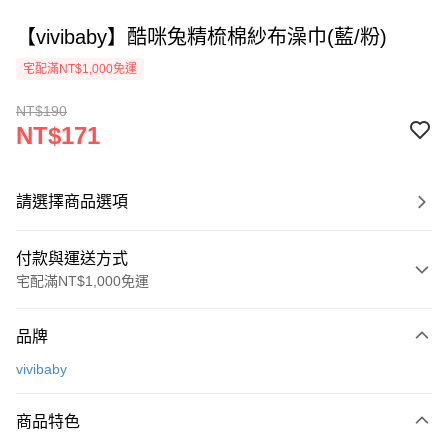
【vivibaby】酷咪兔精梳棉紗布澡巾(藍/粉)
宅配滿NT$1,000免運
NT$190
NT$171
請選擇商品選項
付款與運送方式
宅配滿NT$1,000免運
付款方式
品牌
信用卡一次付款
vivibaby
Apple Pay
商品特色
街口支付