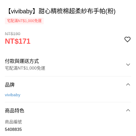
【vivibaby】甜心精梳棉超柔紗布手帕(粉)
宅配滿NT$1,000免運
NT$190
NT$171
付款與運送方式
宅配滿NT$1,000免運
付款方式
品牌
信用卡一次付款
vivibaby
Apple Pay
商品特色
街口支付
商品編號
悠遊付
5408835
ATM付款