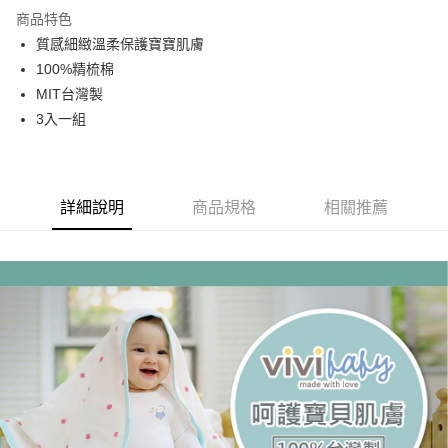
商品特色
運送方式
質感細緻溫柔保護寶寶肌膚
100%精梳棉
基本宅配
MIT台灣製
每筆NT$150，滿NT$1,000(含以上)免運費
3入一組
詳細說明
商品規格
相關推薦