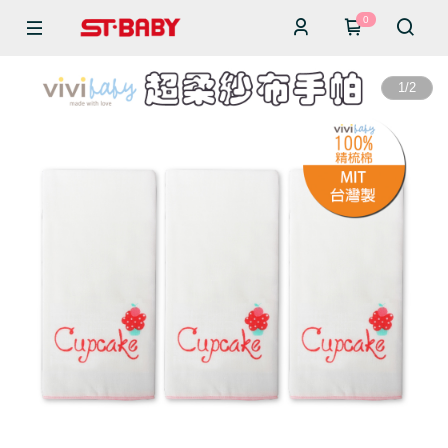
0
1
/
2