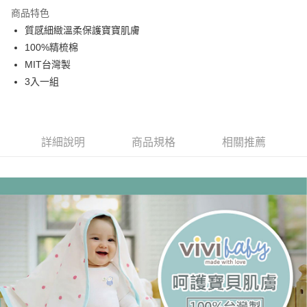
商品特色
運送方式
質感細緻溫柔保護寶寶肌膚
100%精梳棉
基本宅配
MIT台灣製
每筆NT$150，滿NT$1,000(含以上)免運費
3入一組
詳細說明
商品規格
相關推薦