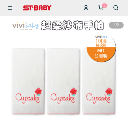
0
1
/
2