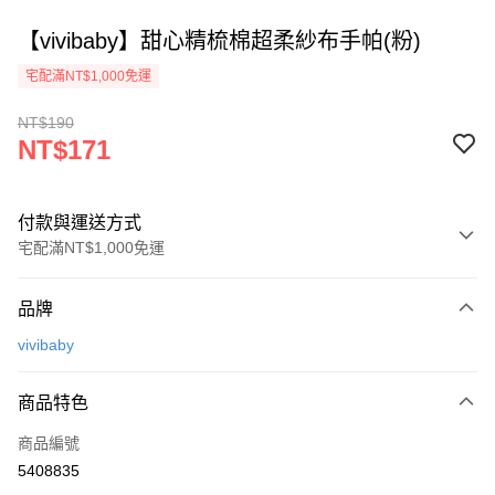
【vivibaby】甜心精梳棉超柔紗布手帕(粉)
宅配滿NT$1,000免運
NT$190
NT$171
付款與運送方式
宅配滿NT$1,000免運
付款方式
品牌
信用卡一次付款
vivibaby
Apple Pay
商品特色
街口支付
商品編號
悠遊付
5408835
ATM付款