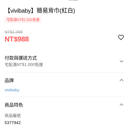
【vivibaby】簡易背巾(紅白)
宅配滿NT$1,000免運
NT$1,098
NT$988
付款與運送方式
宅配滿NT$1,000免運
付款方式
品牌
信用卡一次付款
vivibaby
Apple Pay
商品特色
街口支付
商品編號
悠遊付
5377942
ATM付款