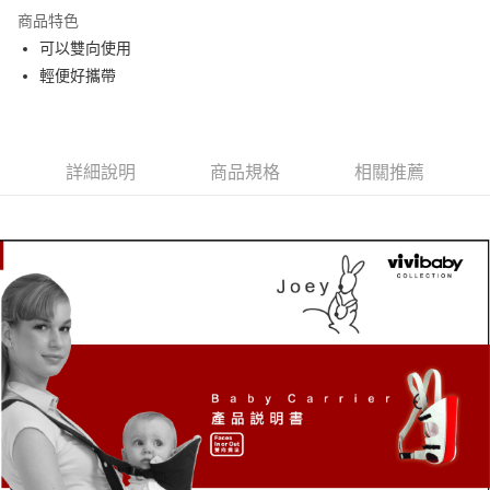
商品特色
運送方式
可以雙向使用
輕便好攜帶
基本宅配
每筆NT$150，滿NT$1,000(含以上)免運費
詳細說明
商品規格
相關推薦