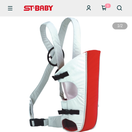
0
1
/
2