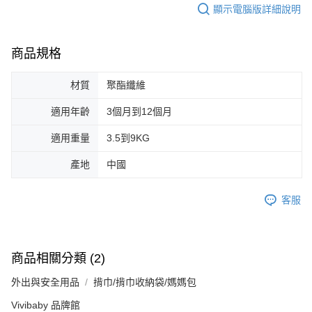
顯示電腦版詳細說明
商品規格
材質
聚酯纖維
適用年齡
3個月到12個月
適用重量
3.5到9KG
產地
中國
客服
商品相關分類 (2)
外出與安全用品
揹巾/揹巾收納袋/媽媽包
Vivibaby 品牌館