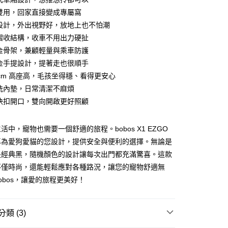
箱雙用，回家直接變成專屬窩
高設計，外出視野好，放地上也不怕潮
力摺收結構，收車不用出力硬扯
合金骨架，兼顧輕量與乘車防護
50，滿NT$1,000(含以上)免運費
合金手提設計，提著走也很順手
運費
查看運費
55cm 高座高，毛孩坐得穩、看得更安心
拆洗內墊，日常清潔不麻煩
配送
查看運費
後快扣開口，雙向開啟更好照顧
活中，寵物也需要一個舒適的旅程。bobos X1 EZGO
專為愛狗愛貓的您設計，提供安全與便利的選擇。無論是
是經典黑，隨機顏色的設計讓每次出門都充滿驚喜。這款
不僅時尚，還能輕鬆應對各種路況，讓您的寵物舒適無
obos，讓愛的旅程更美好！
類 (3)