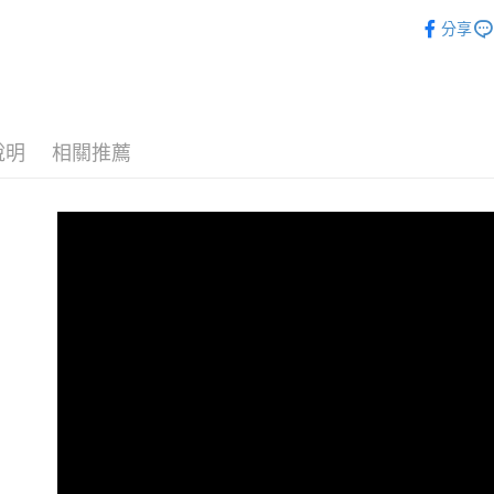
bobos 品
分享
寵物用品
精選質感推車
說明
相關推薦