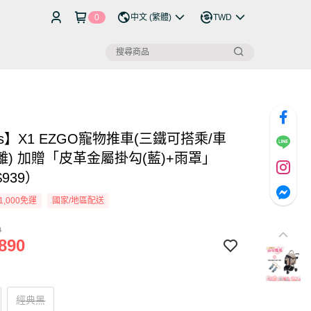
0
中文 (繁體)
TWD
os】X1 EZGO寵物推車(三鐵可搭乘/車
離) 加贈「皮革金屬掛勾(藍)+雨罩」
939）
1,000免運
國家/地區配送
0
890
經典黑