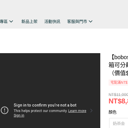
專區
新品上架
活動快訊
客服與門市
【bob
箱可分
（價值$
宅配滿NT$
NT$11,00
NT$8,
顏色
奶茶金