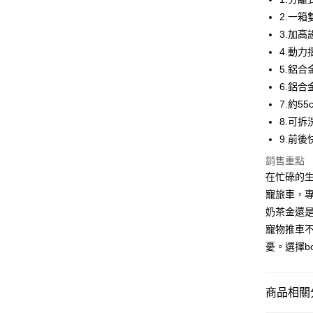
2.一
運送方式
3.加
4.動
基本宅配
5.鋁
每筆NT$1
6.鋁
國際配送
7.約
8.可
國家/地區
9.前
銷售重點
在忙碌的生
寵旅車，
奶茶金還
寵物推車
憂。選擇b
商品相關分