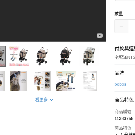
數量
付款與運
宅配滿NT$
付款方式
品牌
信用卡一
bobos
Apple Pay
看更多
商品特色
街口支付
商品編號
悠遊付
11383755
商品特色
ATM付款
1.分