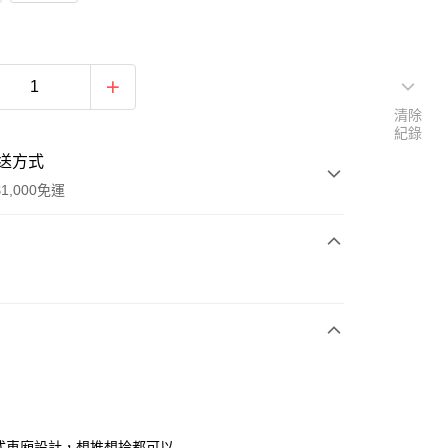
清除
紀錄
送方式
1,000免運
次付款
離式車廂設計，想推想拎都可以