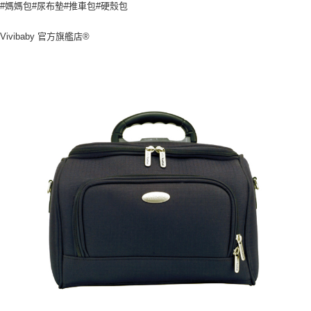
#媽媽包#尿布墊#推車包#硬殼包
Vivibaby 官方旗艦店®