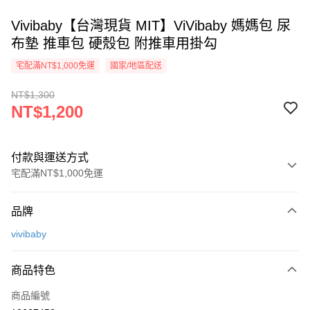
Vivibaby【台灣現貨 MIT】ViVibaby 媽媽包 尿
布墊 推車包 硬殼包 附推車用掛勾
宅配滿NT$1,000免運
國家/地區配送
NT$1,300
NT$1,200
付款與運送方式
宅配滿NT$1,000免運
付款方式
品牌
信用卡一次付款
vivibaby
LINE Pay
商品特色
Apple Pay
商品編號
街口支付