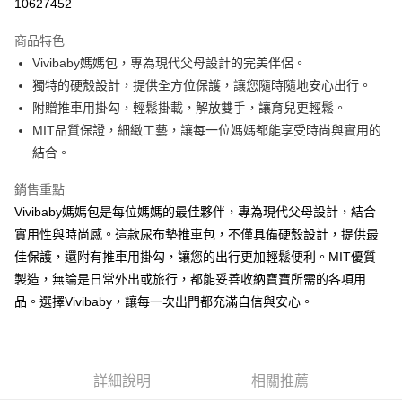
10627452
悠遊付
商品特色
全盈+PAY
Vivibaby媽媽包，專為現代父母設計的完美伴侶。
AFTEE先享後付
獨特的硬殼設計，提供全方位保護，讓您隨時隨地安心出行。
相關說明
附贈推車用掛勾，輕鬆掛載，解放雙手，讓育兒更輕鬆。
【關於「AFTEE先享後付」】
MIT品質保證，細緻工藝，讓每一位媽媽都能享受時尚與實用的
ATM付款
AFTEE先享後付是「在收到商品之後才付款」的支付方式。 讓您購物簡單
結合。
便利好安心！
１．簡單：不需註冊會員、不需綁卡、不需儲值。
運送方式
銷售重點
２．便利：只要手機號碼，簡訊認證，即可結帳。
３．安心：先確認商品／服務後，再付款。
基本宅配
Vivibaby媽媽包是每位媽媽的最佳夥伴，專為現代父母設計，結合
實用性與時尚感。這款尿布墊推車包，不僅具備硬殼設計，提供最
每筆NT$150，滿NT$1,000(含以上)免運費
【「AFTEE先享後付」結帳流程】
１．於結帳方式選擇「AFTEE先享後付」後，將跳轉至「AFTEE先享後付」
佳保護，還附有推車用掛勾，讓您的出行更加輕鬆便利。MIT優質
國際配送運費
查看運費
結帳頁面，進行簡訊認證並確認金額後，即可完成結帳。
製造，無論是日常外出或旅行，都能妥善收納寶寶所需的各項用
２．訂單成立數日內，您將收到繳費通知簡訊。
國家/地區配送
品。選擇Vivibaby，讓每一次出門都充滿自信與安心。
查看運費
３．收到繳費通知簡訊後14天內，點擊此簡訊中的連結，可透過四大超商／
ATM／網路銀行／等多元方式進行付款，方視為交易完成。
※ 請注意：結帳手續完成當下不需立刻繳費，但若您需要取消訂單，請聯絡
購買商品的店家。未經商家同意取消之訂單仍視為有效，需透過AFTEE先享
後付繳納相關費用。
詳細說明
相關推薦
※ 交易是否成功請以「AFTEE先享後付 」之結帳頁面顯示為準，若有關於
是否繳費成功／繳費後需取消欲退款等相關疑問，請聯繫「AFTEE先享後付