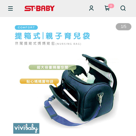
0
1
/
5