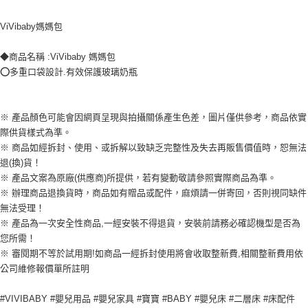
客戶支援中心」
https://netprotections.freshdesk.com/support/home
ViVibaby媽媽包
【注意事項】
１．透過由恩沛科技股份有限公司提供之「AFTEE先享後付」服務完成之交
◆商品名稱 :ViVibaby 媽媽包
易，需依本服務之必要範圍內提供個人資料，並將交易相關給付款項請求債
⭕多重口袋設計.有效保護玻璃奶瓶
權轉讓予恩沛科技股份有限公司。
２．關於個人資料處理事宜，請瀏覽以下網址：
https://aftee.tw/terms/#terms3
３．未成年的使用者請事先徵得法定代理人或監護人之同意方可使用
※ 產品顏色可能會因網頁呈現與拍攝關係產生色差，圖片僅供參考，商品依實
「AFTEE先享後付」，若未經同意申辦者引起之損失，本公司不負相關責
際供貨樣式為準。
任。
４．使用「AFTEE先享後付」時，將依據個別帳號之用戶狀況，依本公司即
※ 商品如經拆封、使用、或拆解以致缺乏完整性及失去再販售價值時，恕無法
時審查核予不同之上限額度；若仍有額度不足之情形，本公司將視審查結果
退(換)貨！
請求用戶進行身份認證。
※ 產品文案為原廠(供應商)所提供，若有變動敬請參照實際商品為準。
５．嚴禁一人註冊多個帳號或使用他人資訊註冊。若發現惡意使用之情形，
※ 辦理商品退換貨時，商品如有贈品或配件，麻煩請一併寄回，否則視同缺件
恩沛科技股份有限公司將有權停止該用戶之使用額度並採取法律行動。
無法受理！
※ 產品為一次安全性商品,一經安裝不得退貨，安裝前請務必確認機型是否為
您所需！
※ 審閱期不等於試用期!如商品一經拆封使用將會收取整新費,相關整新費用依
公司維修報價單所註明
#VIVIBABY #嬰兒用品 #嬰兒家具 #寶寶 #BABY #嬰兒床 #二層床 #床配件