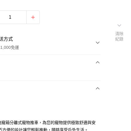
清除
送方式
紀錄
1,000免運
次付款
超跑寵箱分離式寵物推車，為您的寵物提供極致舒適與安
巧方便的設計讓您輕鬆推動，隨時享受戶外生活。