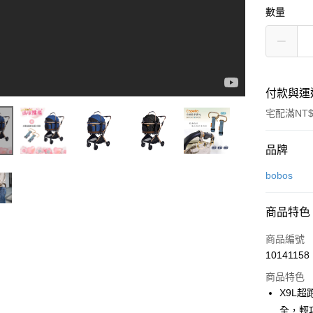
數量
付款與運
宅配滿NT$
付款方式
品牌
信用卡一
bobos
Apple Pay
商品特色
街口支付
商品編號
悠遊付
10141158
商品特色
ATM付款
X9L
全，輕