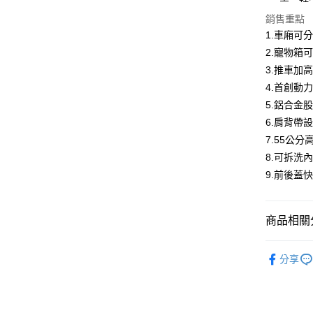
運送方式
銷售重點
1.車廂可
基本宅配
2.寵物箱
每筆NT$1
3.推車加
國際配送
4.首創動
5.鋁合金
國家/地區
6.肩背帶
7.55公
8.可拆洗內
9.前後蓋
商品相關分
bobos 品
分享
寵物用品
精選質感推車