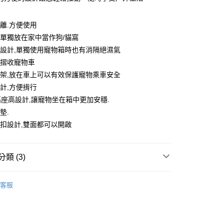
分離.方便使用
可單獨放在家中當作狗/貓窩
50，滿NT$1,000(含以上)免運費
高設計,單獨使用寵物箱時也有消隔絕濕氣
運費
查看運費
力摺收寵物車
股架,放在車上可以有效保護寵物乘車安全
配送
查看運費
設計,方便揹行
分高座高設計,讓寵物坐在箱中更加安穩.
墊.
快扣設計,雙面都可以開啟
類 (3)
牌館
客服
寵物外出用品
 ⭐️