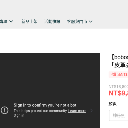
專區
新品上架
活動快訊
客服與門市
【bob
「皮革金
宅配滿NT$
NT$16,80
NT$9,
顏色
神秘黑