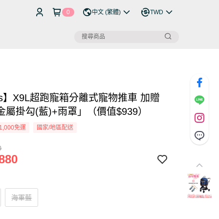
0
中文 (繁體)
TWD
os】X9L超跑寵箱分離式寵物推車 加贈
屬掛勾(藍)+雨罩」（價值$939）
1,000免運
國家/地區配送
0
880
海軍藍